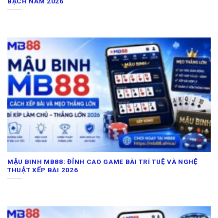
BẠCH NĂM 2026
MẬU BINH MB88: ĐỈNH CAO GAME BÀI TRÍ TUỆ VÀ NGHỆ
THUẬT XẾP BÀI 2026