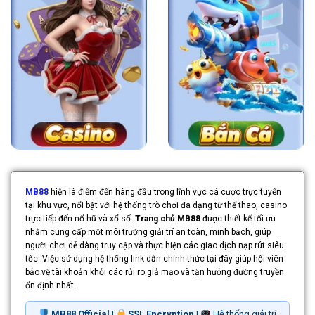
MB88
hiện là điểm đến hàng đầu trong lĩnh vực cá cược trực tuyến
tại khu vực, nổi bật với hệ thống trò chơi đa dạng từ thể thao, casino
trực tiếp đến nổ hũ và xổ số.
Trang chủ MB88
được thiết kế tối ưu
nhằm cung cấp một môi trường giải trí an toàn, minh bạch, giúp
người chơi dễ dàng truy cập và thực hiện các giao dịch nạp rút siêu
tốc. Việc sử dụng hệ thống link dẫn chính thức tại đây giúp hội viên
bảo vệ tài khoản khỏi các rủi ro giả mạo và tận hưởng đường truyền
ổn định nhất.
MB88 Official
|
SSL Encryption
|
Hệ thống giải trí