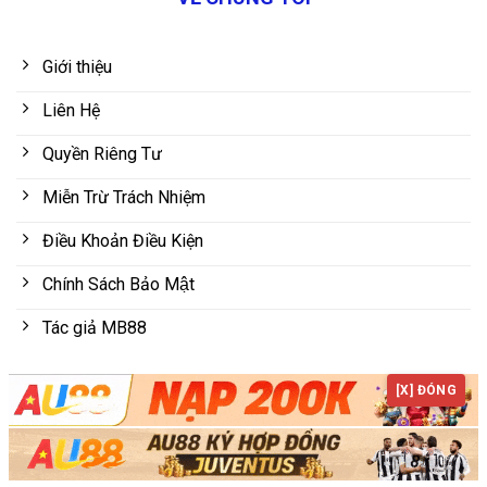
Giới thiệu
Liên Hệ
Quyền Riêng Tư
Miễn Trừ Trách Nhiệm
Điều Khoản Điều Kiện
Chính Sách Bảo Mật
Tác giả MB88
[X] ĐÓNG
THÔNG TIN
Tên thương hiệu: MB88