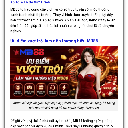
Xổ số & Lô đề trực tuyến
MB88 tự hào cung cấp dịch vụ xổ số trực tuyến với mức thưởng
cạnh tranh nhất thị trường. Thay vì hình thức truyền thống, tại đây
bạn có thể tham gia Xổ số 3 miền, Xổ số siêu tốc, Keno với tỷ lệ lên
đến 1 ăn 99, giúp tối ưu hóa lợi nhuận cho người chơi lô đề chuyên
nghiệp.
Ưu điểm vượt trội làm nên thương hiệu MB88
MB88 nổi bật với giao diện hiện đại, danh mục trò chơi đa dạng, hệ thống
bảo mật và khả năng hỗ trợ người dùng thuận tiện.
Để giữ vững vị thế là nhà cái uy tín số 1,
MB88
không ngừng nâng
cấp hệ thống và dịch vụ của mình. Dưới đây là những giá trị cốt lõi