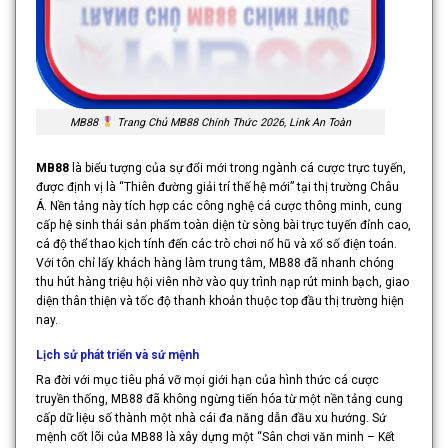
MB88
Trang Chủ MB88 Chính Thức 2026, Link An Toàn
MB88
là biểu tượng của sự đổi mới trong ngành cá cược trực tuyến,
được định vị là “Thiên đường giải trí thế hệ mới” tại thị trường Châu
Á. Nền tảng này tích hợp các công nghệ cá cược thông minh, cung
cấp hệ sinh thái sản phẩm toàn diện từ sòng bài trực tuyến đỉnh cao,
cá độ thể thao kịch tính đến các trò chơi nổ hũ và xổ số điện toán.
Với tôn chỉ lấy khách hàng làm trung tâm, MB88 đã nhanh chóng
thu hút hàng triệu hội viên nhờ vào quy trình nạp rút minh bạch, giao
diện thân thiện và tốc độ thanh khoản thuộc top đầu thị trường hiện
nay.
Lịch sử phát triển và sứ mệnh
Ra đời với mục tiêu phá vỡ mọi giới hạn của hình thức cá cược
truyền thống, MB88 đã không ngừng tiến hóa từ một nền tảng cung
cấp dữ liệu số thành một nhà cái đa năng dẫn đầu xu hướng. Sứ
mệnh cốt lõi của MB88 là xây dựng một “Sân chơi văn minh – Kết