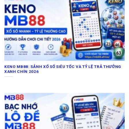
KENO MB88: SẢNH XỔ SỐ SIÊU TỐC VÀ TỶ LỆ TRẢ THƯỞNG
XANH CHÍN 2026