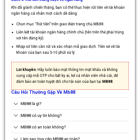
Khi đã giành chiến thắng, bạn có thể thực hiện rút tiền về tài khoản
ngân hàng cá nhân một cách dễ dàng:
Chọn mục “Rút tiền” trên giao diện trang chủ MB88.
Liên kết tài khoản ngân hàng chính chủ (tên trên thẻ phải trùng
với tên đăng ký).
Nhập số tiền cần rút và xác nhận mã giao dịch. Tiền sẽ về tài
khoản của bạn sau 5-10 phút xử lý.
Lời khuyên:
Hãy luôn bảo mật thông tin mật khẩu và không
cung cấp mã OTP cho bất kỳ ai, kể cả nhân viên nhà cái, để
đảm bảo an toàn tuyệt đối cho tài sản của bạn tại
MB88
.
Câu Hỏi Thường Gặp Về Mb88
MB88 là gì?
MB88 có uy tín không?
MB88 có an toàn không?
Làm sao truy cập MB88 an toàn?