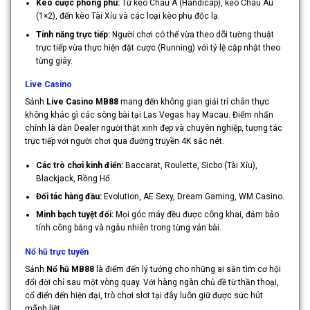
Kèo cược phong phú:
Từ kèo Châu Á (Handicap), kèo Châu Âu
(1×2), đến kèo Tài Xỉu và các loại kèo phụ độc lạ.
Tính năng trực tiếp:
Người chơi có thể vừa theo dõi tường thuật
trực tiếp vừa thực hiện đặt cược (Running) với tỷ lệ cập nhật theo
từng giây.
Live Casino
Sảnh
Live Casino MB88
mang đến không gian giải trí chân thực
không khác gì các sòng bài tại Las Vegas hay Macau. Điểm nhấn
chính là dàn Dealer người thật xinh đẹp và chuyên nghiệp, tương tác
trực tiếp với người chơi qua đường truyền 4K sắc nét.
Các trò chơi kinh điển:
Baccarat, Roulette, Sicbo (Tài Xỉu),
Blackjack, Rồng Hổ.
Đối tác hàng đầu:
Evolution, AE Sexy, Dream Gaming, WM Casino.
Minh bạch tuyệt đối:
Mọi góc máy đều được công khai, đảm bảo
tính công bằng và ngẫu nhiên trong từng ván bài.
Nổ hũ trực tuyến
Sảnh
Nổ hũ MB88
là điểm đến lý tưởng cho những ai săn tìm cơ hội
đổi đời chỉ sau một vòng quay. Với hàng ngàn chủ đề từ thần thoại,
cổ điển đến hiện đại, trò chơi slot tại đây luôn giữ được sức hút
mãnh liệt.