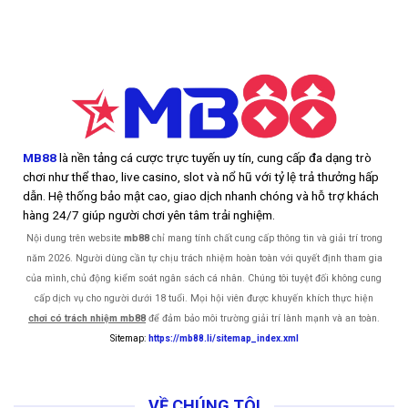
MB88
là nền tảng cá cược trực tuyến uy tín, cung cấp đa dạng trò
chơi như thể thao, live casino, slot và nổ hũ với tỷ lệ trả thưởng hấp
dẫn. Hệ thống bảo mật cao, giao dịch nhanh chóng và hỗ trợ khách
hàng 24/7 giúp người chơi yên tâm trải nghiệm.
Nội dung trên website
mb88
chỉ mang tính chất cung cấp thông tin và giải trí trong
năm 2026. Người dùng cần tự chịu trách nhiệm hoàn toàn với quyết định tham gia
của mình, chủ động kiểm soát ngân sách cá nhân. Chúng tôi tuyệt đối không cung
cấp dịch vụ cho người dưới 18 tuổi. Mọi hội viên được khuyến khích thực hiện
chơi có trách nhiệm mb88
để đảm bảo môi trường giải trí lành mạnh và an toàn.
Sitemap:
https://mb88.li/sitemap_index.xml
VỀ CHÚNG TÔI