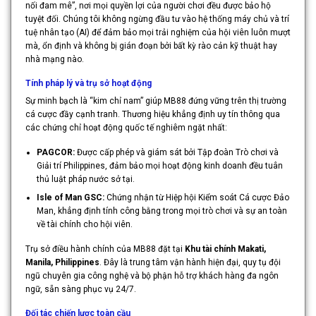
nối đam mê”, nơi mọi quyền lợi của người chơi đều được bảo hộ
tuyệt đối. Chúng tôi không ngừng đầu tư vào hệ thống máy chủ và trí
tuệ nhân tạo (AI) để đảm bảo mọi trải nghiệm của hội viên luôn mượt
mà, ổn định và không bị gián đoạn bởi bất kỳ rào cản kỹ thuật hay
nhà mạng nào.
Tính pháp lý và trụ sở hoạt động
Sự minh bạch là “kim chỉ nam” giúp MB88 đứng vững trên thị trường
cá cược đầy cạnh tranh. Thương hiệu khẳng định uy tín thông qua
các chứng chỉ hoạt động quốc tế nghiêm ngặt nhất:
PAGCOR:
Được cấp phép và giám sát bởi Tập đoàn Trò chơi và
Giải trí Philippines, đảm bảo mọi hoạt động kinh doanh đều tuân
thủ luật pháp nước sở tại.
Isle of Man GSC:
Chứng nhận từ Hiệp hội Kiểm soát Cá cược Đảo
Man, khẳng định tính công bằng trong mọi trò chơi và sự an toàn
về tài chính cho hội viên.
Trụ sở điều hành chính của MB88 đặt tại
Khu tài chính Makati,
Manila, Philippines
. Đây là trung tâm vận hành hiện đại, quy tụ đội
ngũ chuyên gia công nghệ và bộ phận hỗ trợ khách hàng đa ngôn
ngữ, sẵn sàng phục vụ 24/7.
Đối tác chiến lược toàn cầu