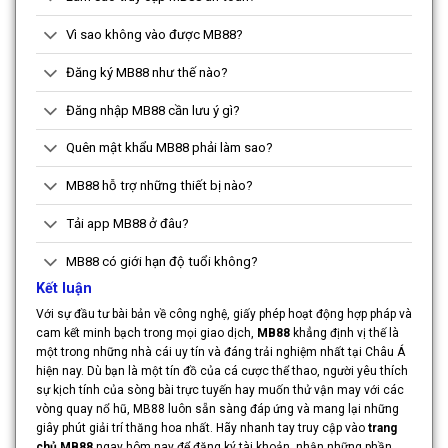
Vì sao không vào được MB88?
Đăng ký MB88 như thế nào?
Đăng nhập MB88 cần lưu ý gì?
Quên mật khẩu MB88 phải làm sao?
MB88 hỗ trợ những thiết bị nào?
Tải app MB88 ở đâu?
MB88 có giới hạn độ tuổi không?
Kết luận
Với sự đầu tư bài bản về công nghệ, giấy phép hoạt động hợp pháp và
cam kết minh bạch trong mọi giao dịch,
MB88
khẳng định vị thế là
một trong những nhà cái uy tín và đáng trải nghiệm nhất tại Châu Á
hiện nay. Dù bạn là một tín đồ của cá cược thể thao, người yêu thích
sự kịch tính của sòng bài trực tuyến hay muốn thử vận may với các
vòng quay nổ hũ, MB88 luôn sẵn sàng đáp ứng và mang lại những
giây phút giải trí thăng hoa nhất. Hãy nhanh tay truy cập vào
trang
chủ MB88
ngay hôm nay để đăng ký tài khoản, nhận những phần