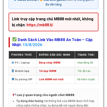
đa nền tảng
Link truy cập trang chủ MB88 mới nhất, không
bị chặn:
https://mb88.li/
Danh Sách Link Vào MB88 An Toàn – Cập
Nhật:
10/8/2026
PHƯƠNG THỨC
ĐƯỜNG DẪN XÁC MINH
TRẠNG THÁI
PC / Laptop
Đăng nhập MB88
Hoạt động tốt
Mobile App
Tải App MB88
Tốc độ cao
Dự phòng VIP
Link MB88 mới nhất
Đã kiểm duyệt
Lưu ý quan trọng cho người chơi MB88:
Tự động điều hướng:
Hệ thống link của MB88 được tích hợp
công nghệ chống chặn, tự động kết nối người dùng đến