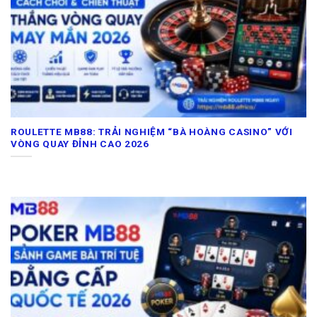
ROULETTE MB88: TRẢI NGHIỆM “BÀ HOÀNG CASINO” VỚI
VÒNG QUAY ĐỈNH CAO 2026