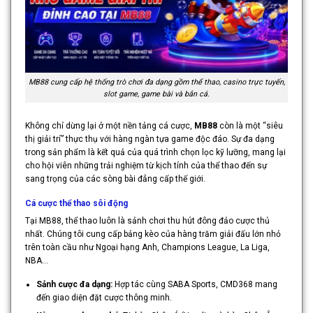
MB88 cung cấp hệ thống trò chơi đa dạng gồm thể thao, casino trực tuyến,
slot game, game bài và bắn cá.
Không chỉ dừng lại ở một nền tảng cá cược,
MB88
còn là một “siêu
thị giải trí” thực thụ với hàng ngàn tựa game độc đáo. Sự đa dạng
trong sản phẩm là kết quả của quá trình chọn lọc kỹ lưỡng, mang lại
cho hội viên những trải nghiệm từ kịch tính của thể thao đến sự
sang trọng của các sòng bài đẳng cấp thế giới.
Cá cược thể thao sôi động
Tại MB88, thể thao luôn là sảnh chơi thu hút đông đảo cược thủ
nhất. Chúng tôi cung cấp bảng kèo của hàng trăm giải đấu lớn nhỏ
trên toàn cầu như Ngoại hạng Anh, Champions League, La Liga,
NBA…
Sảnh cược đa dạng:
Hợp tác cùng SABA Sports, CMD368 mang
đến giao diện đặt cược thông minh.