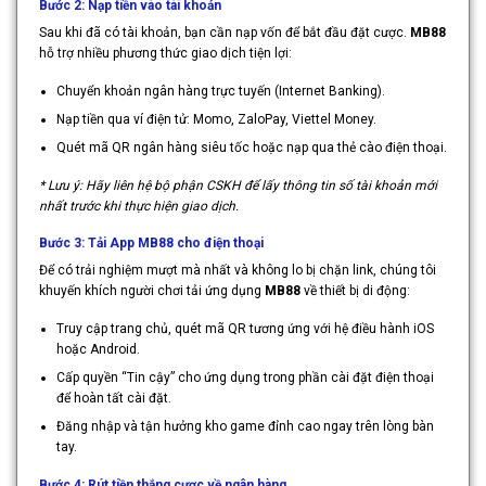
Bước 2: Nạp tiền vào tài khoản
Sau khi đã có tài khoản, bạn cần nạp vốn để bắt đầu đặt cược.
MB88
hỗ trợ nhiều phương thức giao dịch tiện lợi:
Chuyển khoản ngân hàng trực tuyến (Internet Banking).
Nạp tiền qua ví điện tử: Momo, ZaloPay, Viettel Money.
Quét mã QR ngân hàng siêu tốc hoặc nạp qua thẻ cào điện thoại.
* Lưu ý: Hãy liên hệ bộ phận CSKH để lấy thông tin số tài khoản mới
nhất trước khi thực hiện giao dịch.
Bước 3: Tải App MB88 cho điện thoại
Để có trải nghiệm mượt mà nhất và không lo bị chặn link, chúng tôi
khuyến khích người chơi tải ứng dụng
MB88
về thiết bị di động:
Truy cập trang chủ, quét mã QR tương ứng với hệ điều hành iOS
hoặc Android.
Cấp quyền “Tin cậy” cho ứng dụng trong phần cài đặt điện thoại
để hoàn tất cài đặt.
Đăng nhập và tận hưởng kho game đỉnh cao ngay trên lòng bàn
tay.
Bước 4: Rút tiền thắng cược về ngân hàng