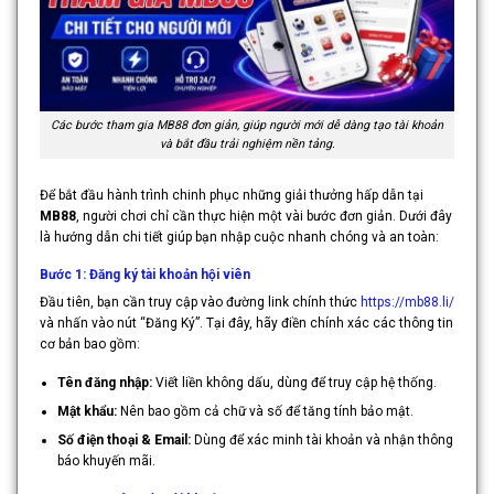
Các bước tham gia MB88 đơn giản, giúp người mới dễ dàng tạo tài khoản
và bắt đầu trải nghiệm nền tảng.
Để bắt đầu hành trình chinh phục những giải thưởng hấp dẫn tại
MB88
, người chơi chỉ cần thực hiện một vài bước đơn giản. Dưới đây
là hướng dẫn chi tiết giúp bạn nhập cuộc nhanh chóng và an toàn:
Bước 1: Đăng ký tài khoản hội viên
Đầu tiên, bạn cần truy cập vào đường link chính thức
https://mb88.li/
và nhấn vào nút “Đăng Ký”. Tại đây, hãy điền chính xác các thông tin
cơ bản bao gồm:
Tên đăng nhập:
Viết liền không dấu, dùng để truy cập hệ thống.
Mật khẩu:
Nên bao gồm cả chữ và số để tăng tính bảo mật.
Số điện thoại & Email:
Dùng để xác minh tài khoản và nhận thông
báo khuyến mãi.