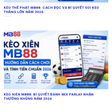
KÈO THẺ PHẠT MB88: CÁCH ĐỌC VÀ BÍ QUYẾT SOI KÈO
THẮNG LỚN NĂM 2026
KÈO XIÊN MB88: BÍ QUYẾT ĐÁNH MIX PARLAY NHẬN
THƯỞNG KHỦNG NĂM 2026