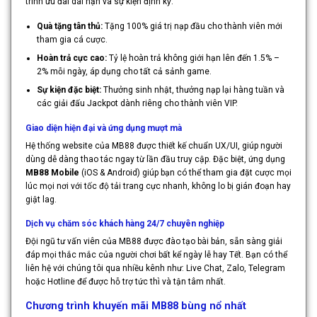
trình ưu đãi dài hạn và sự kiện định kỳ:
Quà tặng tân thủ:
Tặng 100% giá trị nạp đầu cho thành viên mới
tham gia cá cược.
Hoàn trả cực cao:
Tỷ lệ hoàn trả không giới hạn lên đến 1.5% –
2% mỗi ngày, áp dụng cho tất cả sảnh game.
Sự kiện đặc biệt:
Thưởng sinh nhật, thưởng nạp lại hàng tuần và
các giải đấu Jackpot dành riêng cho thành viên VIP.
Giao diện hiện đại và ứng dụng mượt mà
Hệ thống website của MB88 được thiết kế chuẩn UX/UI, giúp người
dùng dễ dàng thao tác ngay từ lần đầu truy cập. Đặc biệt, ứng dụng
MB88 Mobile
(iOS & Android) giúp bạn có thể tham gia đặt cược mọi
lúc mọi nơi với tốc độ tải trang cực nhanh, không lo bị gián đoạn hay
giật lag.
Dịch vụ chăm sóc khách hàng 24/7 chuyên nghiệp
Đội ngũ tư vấn viên của MB88 được đào tạo bài bản, sẵn sàng giải
đáp mọi thắc mắc của người chơi bất kể ngày lễ hay Tết. Bạn có thể
liên hệ với chúng tôi qua nhiều kênh như: Live Chat, Zalo, Telegram
hoặc Hotline để được hỗ trợ tức thì và tận tâm nhất.
Chương trình khuyến mãi MB88 bùng nổ nhất