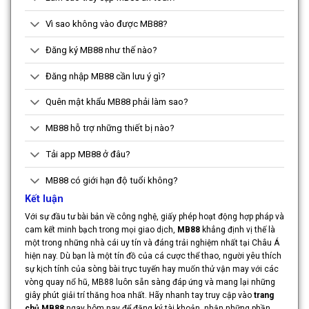
Vì sao không vào được MB88?
Đăng ký MB88 như thế nào?
Đăng nhập MB88 cần lưu ý gì?
Quên mật khẩu MB88 phải làm sao?
MB88 hỗ trợ những thiết bị nào?
Tải app MB88 ở đâu?
MB88 có giới hạn độ tuổi không?
Kết luận
Với sự đầu tư bài bản về công nghệ, giấy phép hoạt động hợp pháp và
cam kết minh bạch trong mọi giao dịch,
MB88
khẳng định vị thế là
một trong những nhà cái uy tín và đáng trải nghiệm nhất tại Châu Á
hiện nay. Dù bạn là một tín đồ của cá cược thể thao, người yêu thích
sự kịch tính của sòng bài trực tuyến hay muốn thử vận may với các
vòng quay nổ hũ, MB88 luôn sẵn sàng đáp ứng và mang lại những
giây phút giải trí thăng hoa nhất. Hãy nhanh tay truy cập vào
trang
chủ MB88
ngay hôm nay để đăng ký tài khoản, nhận những phần