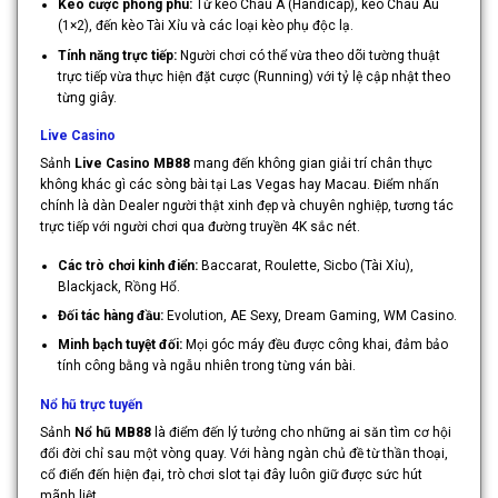
Kèo cược phong phú:
Từ kèo Châu Á (Handicap), kèo Châu Âu
(1×2), đến kèo Tài Xỉu và các loại kèo phụ độc lạ.
Tính năng trực tiếp:
Người chơi có thể vừa theo dõi tường thuật
trực tiếp vừa thực hiện đặt cược (Running) với tỷ lệ cập nhật theo
từng giây.
Live Casino
Sảnh
Live Casino MB88
mang đến không gian giải trí chân thực
không khác gì các sòng bài tại Las Vegas hay Macau. Điểm nhấn
chính là dàn Dealer người thật xinh đẹp và chuyên nghiệp, tương tác
trực tiếp với người chơi qua đường truyền 4K sắc nét.
Các trò chơi kinh điển:
Baccarat, Roulette, Sicbo (Tài Xỉu),
Blackjack, Rồng Hổ.
Đối tác hàng đầu:
Evolution, AE Sexy, Dream Gaming, WM Casino.
Minh bạch tuyệt đối:
Mọi góc máy đều được công khai, đảm bảo
tính công bằng và ngẫu nhiên trong từng ván bài.
Nổ hũ trực tuyến
Sảnh
Nổ hũ MB88
là điểm đến lý tưởng cho những ai săn tìm cơ hội
đổi đời chỉ sau một vòng quay. Với hàng ngàn chủ đề từ thần thoại,
cổ điển đến hiện đại, trò chơi slot tại đây luôn giữ được sức hút
mãnh liệt.