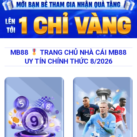
MB88
TRANG CHỦ NHÀ CÁI MB88
UY TÍN CHÍNH THỨC 8/2026