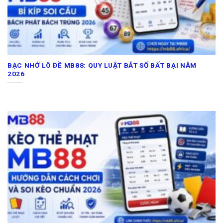
BẠC NHỚ LÔ ĐỀ MB88: QUY LUẬT BẮT SỐ BẤT BẠI NĂM
2026