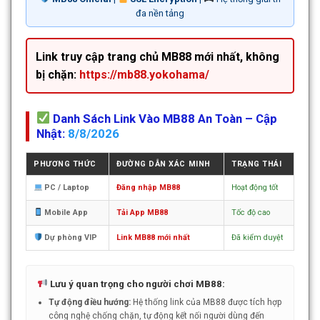
đa nền tảng
Link truy cập trang chủ MB88 mới nhất, không
bị chặn:
https://mb88.yokohama/
Danh Sách Link Vào MB88 An Toàn – Cập
Nhật:
8/8/2026
PHƯƠNG THỨC
ĐƯỜNG DẪN XÁC MINH
TRẠNG THÁI
PC / Laptop
Đăng nhập MB88
Hoạt động tốt
Mobile App
Tải App MB88
Tốc độ cao
Dự phòng VIP
Link MB88 mới nhất
Đã kiểm duyệt
Lưu ý quan trọng cho người chơi MB88:
Tự động điều hướng:
Hệ thống link của MB88 được tích hợp
công nghệ chống chặn, tự động kết nối người dùng đến