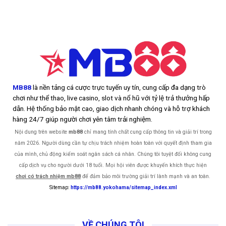
MB88
là nền tảng cá cược trực tuyến uy tín, cung cấp đa dạng trò
chơi như thể thao, live casino, slot và nổ hũ với tỷ lệ trả thưởng hấp
dẫn. Hệ thống bảo mật cao, giao dịch nhanh chóng và hỗ trợ khách
hàng 24/7 giúp người chơi yên tâm trải nghiệm.
Nội dung trên website
mb88
chỉ mang tính chất cung cấp thông tin và giải trí trong
năm 2026. Người dùng cần tự chịu trách nhiệm hoàn toàn với quyết định tham gia
của mình, chủ động kiểm soát ngân sách cá nhân. Chúng tôi tuyệt đối không cung
cấp dịch vụ cho người dưới 18 tuổi. Mọi hội viên được khuyến khích thực hiện
chơi có trách nhiệm mb88
để đảm bảo môi trường giải trí lành mạnh và an toàn.
Sitemap:
https://mb88.yokohama/sitemap_index.xml
VỀ CHÚNG TÔI