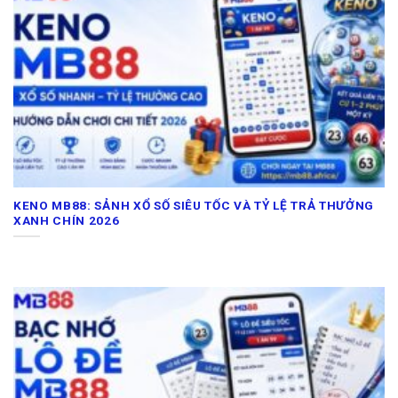
KENO MB88: SẢNH XỔ SỐ SIÊU TỐC VÀ TỶ LỆ TRẢ THƯỞNG
XANH CHÍN 2026