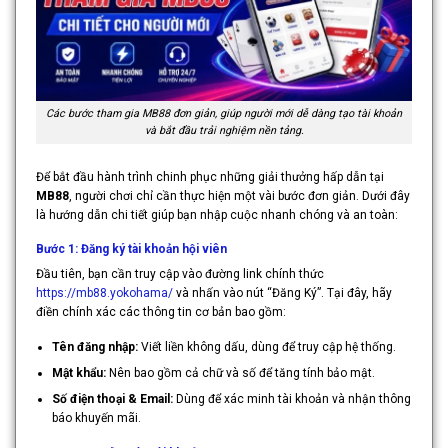
Các bước tham gia MB88 đơn giản, giúp người mới dễ dàng tạo tài khoản
và bắt đầu trải nghiệm nền tảng.
Để bắt đầu hành trình chinh phục những giải thưởng hấp dẫn tại
MB88
, người chơi chỉ cần thực hiện một vài bước đơn giản. Dưới đây
là hướng dẫn chi tiết giúp bạn nhập cuộc nhanh chóng và an toàn:
Bước 1: Đăng ký tài khoản hội viên
Đầu tiên, bạn cần truy cập vào đường link chính thức
https://mb88.yokohama/
và nhấn vào nút “Đăng Ký”. Tại đây, hãy
điền chính xác các thông tin cơ bản bao gồm:
Tên đăng nhập:
Viết liền không dấu, dùng để truy cập hệ thống.
Mật khẩu:
Nên bao gồm cả chữ và số để tăng tính bảo mật.
Số điện thoại & Email:
Dùng để xác minh tài khoản và nhận thông
báo khuyến mãi.